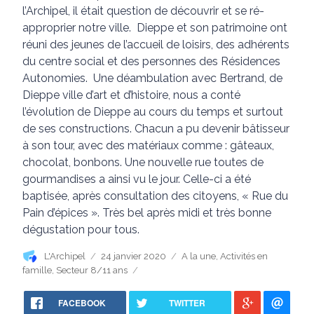
l’Archipel, il était question de découvrir et se ré-
approprier notre ville. Dieppe et son patrimoine ont
réuni des jeunes de l’accueil de loisirs, des adhérents
du centre social et des personnes des Résidences
Autonomies. Une déambulation avec Bertrand, de
Dieppe ville d’art et d’histoire, nous a conté
l’évolution de Dieppe au cours du temps et surtout
de ses constructions. Chacun a pu devenir bâtisseur
à son tour, avec des matériaux comme : gâteaux,
chocolat, bonbons. Une nouvelle rue toutes de
gourmandises a ainsi vu le jour. Celle-ci a été
baptisée, après consultation des citoyens, « Rue du
Pain d’épices ». Très bel après midi et très bonne
dégustation pour tous.
Auteur
Publié
Catégories
L'Archipel
24 janvier 2020
A la une
,
Activités en
le
famille
,
Secteur 8/11 ans
FACEBOOK
TWITTER