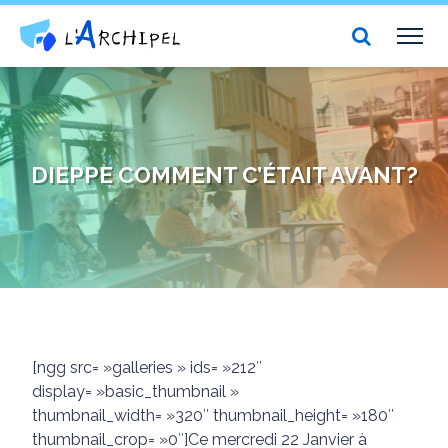
Centre social et culturel l'Archipel
TOG
NAV
DIEPPE COMMENT C’ÉTAIT AVANT?
[ngg src= »galleries » ids= »212″
display= »basic_thumbnail »
thumbnail_width= »320″ thumbnail_height= »180″
thumbnail_crop= »0″]Ce mercredi 22 Janvier à