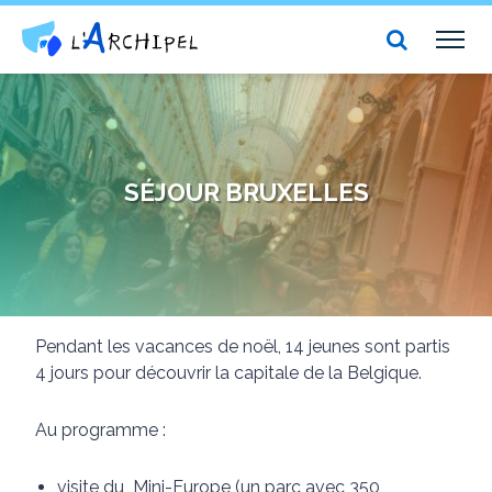
Centre social et culturel l'Archipel
TOG
NAV
SÉJOUR BRUXELLES
Pendant les vacances de noël, 14 jeunes sont partis
4 jours pour découvrir la capitale de la Belgique.
Au programme :
visite du Mini-Europe (un parc avec 350