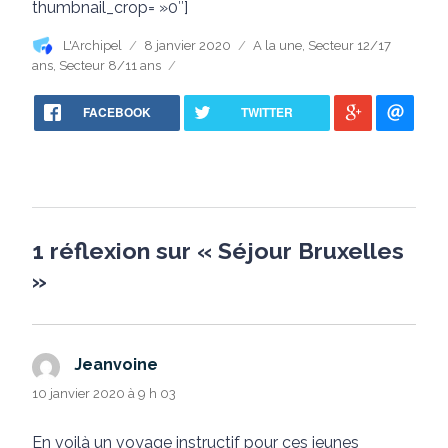
thumbnail_crop= »0″]
Auteur
Publié
Catégories
L'Archipel
8 janvier 2020
A la une
,
Secteur 12/17
le
ans
,
Secteur 8/11 ans
FACEBOOK
TWITTER
1 réflexion sur « Séjour Bruxelles
»
Jeanvoine
dit :
10 janvier 2020 à 9 h 03
En voilà un voyage instructif pour ces jeunes