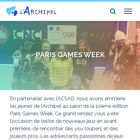
Centre social et culturel l'Archipel
TOG
NAV
PARIS GAMES WEEK
En partenariat avec l’ACSAD, nous avons emmené
les jeunes de l’Archipel au salon de la 10ème édition
Paris Games Week. Ce grand rendez vous a été
l’occasion de tester de nouveaux jeux en avant
première, de rencontrer des you toubers et des
joueurs pros. Les adolescents passionnés de jeux