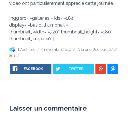
vidéo ont particulièrement apprécié cette journée.
[ngg src= »galleries » ids= »184″
display= »basic_thumbnail »
thumbnail_width= »320″ thumbnail_height= »180″
thumbnail_crop= »0″]
Auteur
Publié
Catégories
L'Archipel
5 novembre 2019
A la une
,
Secteur 12/17
le
ans
FACEBOOK
TWITTER
Laisser un commentaire