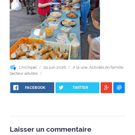
Auteur
Publié
Catégories
L'Archipel
29 juin 2026
A la une
,
Activités en famille
,
le
Secteur adultes
FACEBOOK
TWITTER
Laisser un commentaire