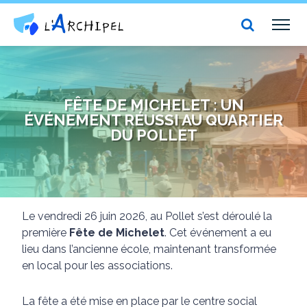
Centre social et culturel l'Archipel
TOG
NAV
FÊTE DE MICHELET : UN
ÉVÉNEMENT RÉUSSI AU QUARTIER
DU POLLET
Le vendredi 26 juin 2026, au Pollet s’est déroulé la
première
Fête de Michelet
. Cet événement a eu
lieu dans l’ancienne école, maintenant transformée
en local pour les associations.
La fête a été mise en place par le centre social