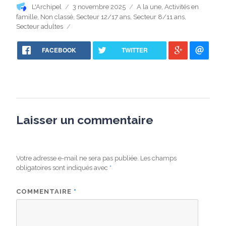
Auteur
Publié
Catégories
L'Archipel
3 novembre 2025
A la une
,
Activités en
le
famille
,
Non classé
,
Secteur 12/17 ans
,
Secteur 8/11 ans
,
Secteur adultes
FACEBOOK
TWITTER
Laisser un commentaire
Votre adresse e-mail ne sera pas publiée.
Les champs
obligatoires sont indiqués avec
*
COMMENTAIRE
*