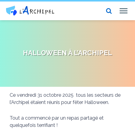
Centre social et culturel l'Archipel
TOG
NAV
HALLOWEEN À L’ARCHIPEL
Ce vendredi 31 octobre 2025 tous les secteurs de
l’Archipel étaient réunis pour fêter Halloween.
Tout a commencé par un repas partagé et
quelquefois terrifiant !