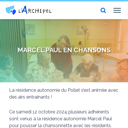
Centre social et culturel l'Archipel
TOG
NAV
MARCEL PAUL EN CHANSONS
La résidence autonomie du Pollet s’est animée avec
des airs entrainants !
Ce samedi 12 octobre 2024 plusieurs adhérents
sont venus à la résidence autonomie Marcel Paul
pour pousser la chansonnette avec les résidents.