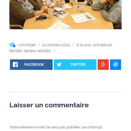
Auteur
Publié
Catégories
L'Archipel
12 octobre 2024
A la une
,
Activités en
le
famille
,
Secteur adultes
FACEBOOK
TWITTER
Laisser un commentaire
Votre adresse e-mail ne sera pas publiée.
Les champs