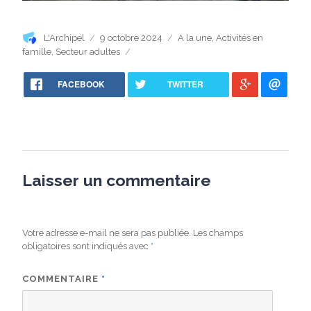
Auteur
Publié
Catégories
L'Archipel
9 octobre 2024
A la une
,
Activités en
le
famille
,
Secteur adultes
FACEBOOK
TWITTER
Laisser un commentaire
Votre adresse e-mail ne sera pas publiée.
Les champs
obligatoires sont indiqués avec
*
COMMENTAIRE
*