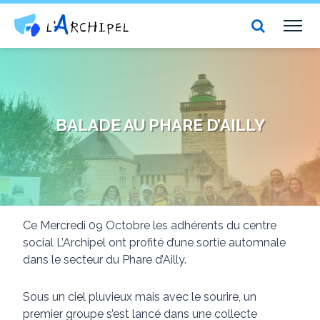
Centre social et culturel l'Archipel
TOG
NAV
BALADE AU PHARE D’AILLY
Ce Mercredi 09 Octobre les adhérents du centre
social L’Archipel ont profité d’une sortie automnale
dans le secteur du Phare d’Ailly.
Sous un ciel pluvieux mais avec le sourire, un
premier groupe s’est lancé dans une collecte