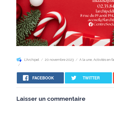
Auteur
Publié
Catégories
L'Archipel
20 novembre 2023
A la une
,
Activités en f
le
FACEBOOK
TWITTER
Laisser un commentaire