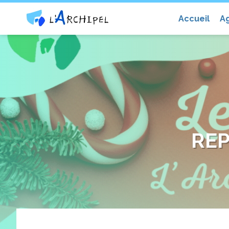
Centre social et culturel l'Archip
Accueil
A
REP