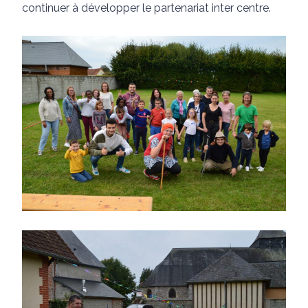
continuer
à
développer
le
partenariat
inter
centre
.