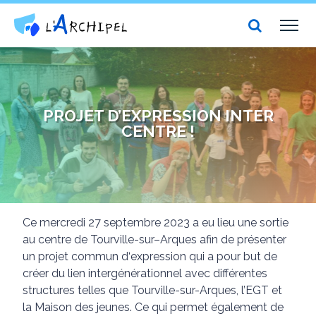
Centre social et culturel l'Archipel
TOG
NAV
PROJET D’EXPRESSION INTER
CENTRE !
Ce
mercredi
27
septembre
2023
a
eu
lieu
une
sortie
au
centre
de
Tourville
-s
ur
–
Arques
afin
de
présenter
un
projet
commun
d
‘
expression
qui
a
pour
but
de
créer
du
lien
intergénérationnel
avec
différentes
structures
telles que
Tourville-sur-Arques
,
l’EGT
et
la
Maison
des
jeunes
.
Ce
qui
permet
également
de