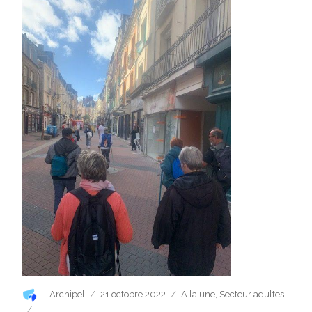
Auteur
Publié
Catégories
L'Archipel
21 octobre 2022
A la une
,
Secteur adultes
le