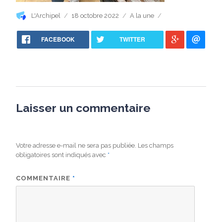
Auteur
Publié
Catégories
L'Archipel
18 octobre 2022
A la une
le
FACEBOOK
TWITTER
Laisser un commentaire
Votre adresse e-mail ne sera pas publiée.
Les champs
obligatoires sont indiqués avec
*
COMMENTAIRE
*