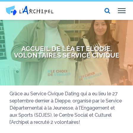
Centre social et culturel l'Archipel
TOG
NAV
ACCUEIL DE LÉA ET ELODIE,
VOLONTAIRES SERVICE CIVIQUE
Grâce au Service Civique Dating qui a eu lieu le 27
septembre dernier à Dieppe, organisé par le Service
Départemental à la Jeunesse, à l’Engagement et
aux Sports (SDJES), le Centre Social et Culturel
l’Archipel a recruté 2 volontaires!