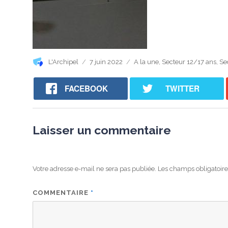
Auteur
Publié
Catégories
L'Archipel
7 juin 2022
A la une
,
Secteur 12/17 ans
,
Se
le
FACEBOOK
TWITTER
Laisser un commentaire
Votre adresse e-mail ne sera pas publiée.
Les champs obligatoire
COMMENTAIRE
*