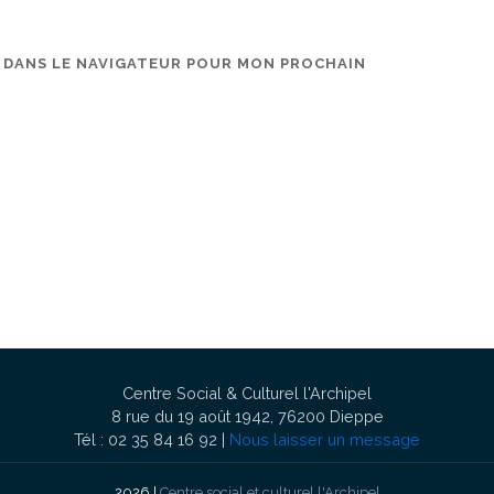
E DANS LE NAVIGATEUR POUR MON PROCHAIN
Centre Social & Culturel l'Archipel
8 rue du 19 août 1942, 76200 Dieppe
Tél : 02 35 84 16 92 |
Nous laisser un message
2026 |
Centre social et culturel l'Archipel