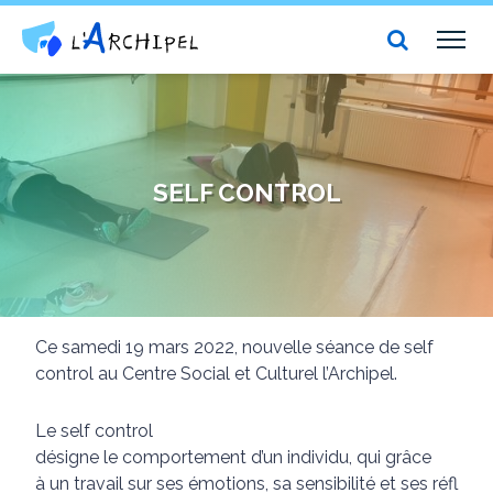
Centre social et culturel l'Archipel
TOG
NAV
SELF CONTROL
Ce samedi 19 mars 2022, nouvelle séance de self
control au Centre Social et Culturel l’Archipel.
Le self control
désigne le comportement d’un individu, qui grâce
à un travail sur ses émotions, sa sensibilité et ses réfl