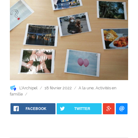
Auteur
Publié
Catégories
L'Archipel
18 février 2022
A la une
,
Activités en
le
famille
FACEBOOK
TWITTER