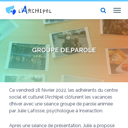
Centre social et culturel l'Archipel
TOG
NAV
GROUPE DE PAROLE
Ce vendredi 18 février 2022, les adhérents du centre
social et culturel l’Archipel clôturent les vacances
d’hiver avec une séance groupe de parole animée
par Julie Lafosse, psychologue à Inseraction.
Après une séance de présentation, Julie a proposé