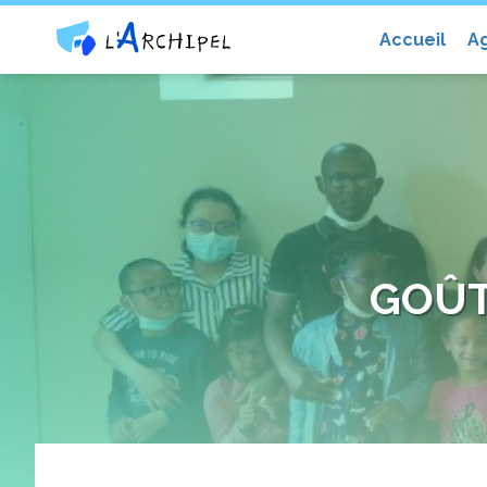
Centre social et culturel l'Archip
Accueil
A
GOÛT