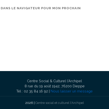
E DANS LE NAVIGATEUR POUR MON PROCHAIN
Centre Social & Culturel l'Archipel
8 rue du 19 août 1942, 76200 Dieppe
Tél : 02 35 84 16 92 |
Nous laisser un message
2026 |
Centre social et culturel l'Archipel