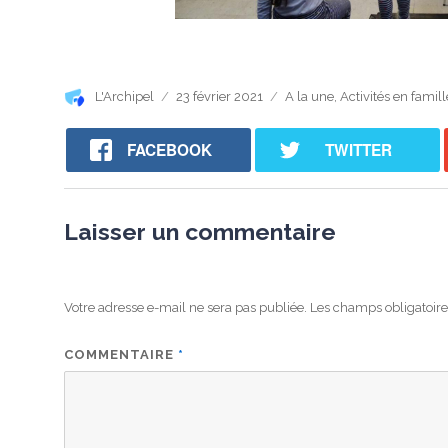
Auteur
Publié
Catégories
L'Archipel
23 février 2021
A la une
,
Activités en famill
le
FACEBOOK
TWITTER
Laisser un commentaire
Votre adresse e-mail ne sera pas publiée.
Les champs obligatoire
COMMENTAIRE
*