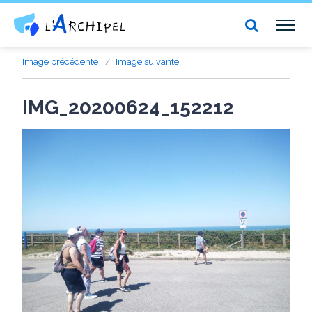
Centre social et culturel l'Archipel
TOG
NAV
Image précédente
Image suivante
IMG_20200624_152212