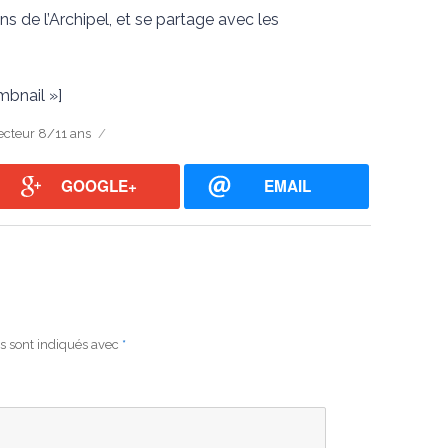
ns de l’Archipel, et se partage avec les
mbnail »]
ecteur 8/11 ans
GOOGLE+
EMAIL
s sont indiqués avec
*