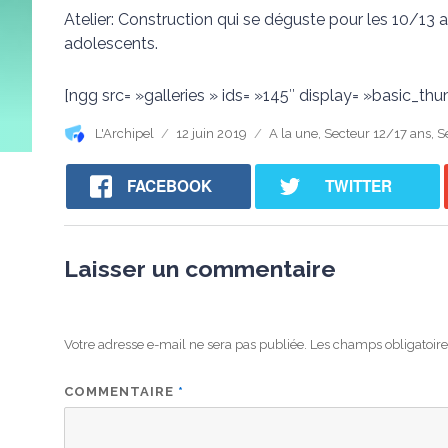
Atelier: Construction qui se déguste pour les 10/13 a
adolescents.
[ngg src= »galleries » ids= »145″ display= »basic_thu
Auteur
Publié
Catégories
L'Archipel
12 juin 2019
A la une
,
Secteur 12/17 ans
,
S
le
FACEBOOK
TWITTER
Laisser un commentaire
Votre adresse e-mail ne sera pas publiée.
Les champs obligatoire
COMMENTAIRE
*