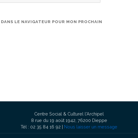
E DANS LE NAVIGATEUR POUR MON PROCHAIN
Centre Social & Culturel l'Archipel
8 rue du 19 août 1942, 76200 Dieppe
Tél : 02 35 84 16 92 |
Nous laisser un message