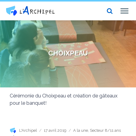
Centre social et culturel l'Archipel
TOG
NAV
CHOIXPEAU
Cérémonie du Choixpeau et création de gâteaux
pour le banquet!
Auteur
Publié
Catégories
L'Archipel
17 avril 2019
A la une
,
Secteur 8/11 ans
le