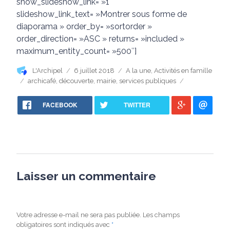
show_slideshow_link= »1″
slideshow_link_text= »Montrer sous forme de
diaporama » order_by= »sortorder »
order_direction= »ASC » returns= »included »
maximum_entity_count= »500″]
Auteur
Publié
Catégories
L'Archipel
6 juillet 2018
A la une
,
Activités en famille
le
Étiquettes
archicafé
,
découverte
,
mairie
,
services publiques
FACEBOOK
TWITTER
Laisser un commentaire
Votre adresse e-mail ne sera pas publiée.
Les champs
obligatoires sont indiqués avec
*