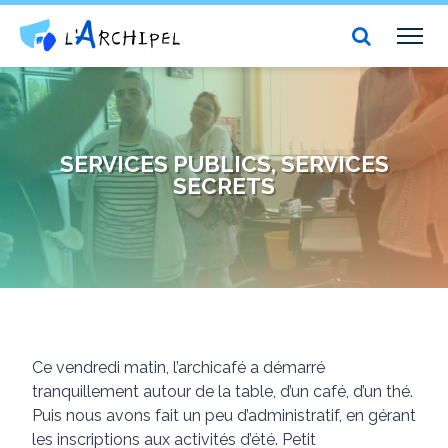
Centre social et culturel l'Archipel
TOG
NAV
SERVICES PUBLICS, SERVICES
SECRETS
Ce vendredi matin, l’archicafé a démarré
tranquillement autour de la table, d’un café, d’un thé.
Puis nous avons fait un peu d’administratif, en gérant
les inscriptions aux activités d’été. Petit