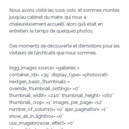
Nous avons visité les sous-sols, et sommes montés
jusqu’au cabinet du maire, qui nous a
chaleureusement accueilli, alors qu’il était en
entretien, le temps de quelques photos.
Des moments de découverte et d’émotions pour les
visiteurs de l’archicafé que nous sommes.
[ngg_images source= »galleries »
container_ids= »39″ display_type= »photocrati-
nextgen_basic_thumbnails »
override_thumbnail_settings= »0″
thumbnail_width= »240″ thumbnail_height= »160″
thumbnail_crop= »1″ images_per_page= »12″
number_of_columns= »0″ ajax_pagination= »1″
show_all_in_lightbox= »0″
use_imagebrowser_effect= »0″