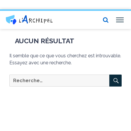
Centre social et culturel l'Archipel
TOG
NAV
AUCUN RÉSULTAT
Il semble que ce que vous cherchez est introuvable.
Essayez avec une recherche.
RE
Recherche
pour :