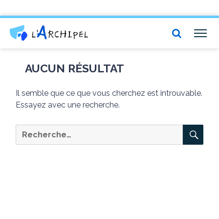
Centre social et culturel l'Archipel
TOG
NAV
AUCUN RÉSULTAT
Il semble que ce que vous cherchez est introuvable.
Essayez avec une recherche.
RE
Recherche
pour :