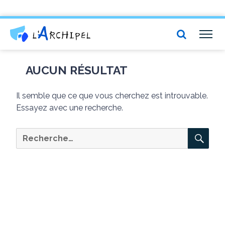
Centre social et culturel l'Archipel
TOG
NAV
AUCUN RÉSULTAT
Il semble que ce que vous cherchez est introuvable.
Essayez avec une recherche.
RE
Recherche
pour :