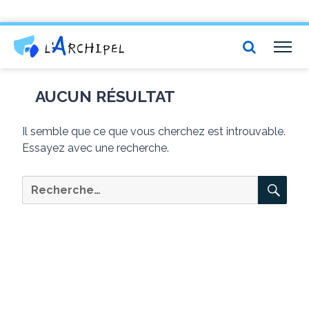
Centre social et culturel l'Archipel
TOG
NAV
AUCUN RÉSULTAT
Il semble que ce que vous cherchez est introuvable.
Essayez avec une recherche.
RE
Recherche
pour :