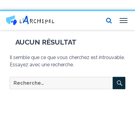
Centre social et culturel l'Archipel
TOG
NAV
AUCUN RÉSULTAT
Il semble que ce que vous cherchez est introuvable.
Essayez avec une recherche.
RE
Recherche
pour :