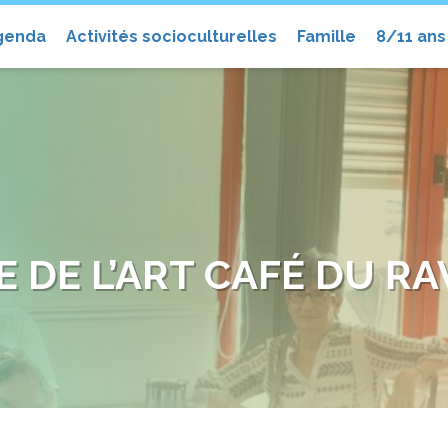
el
genda
Activités socioculturelles
Famille
8/11 ans
TE DE L’ART CAFÉ DU RA